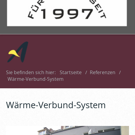
Sie befinden sich hier:
Startseite
/
Referenzen
/
Wärme-Verbund-System
Wärme-Verbund-System